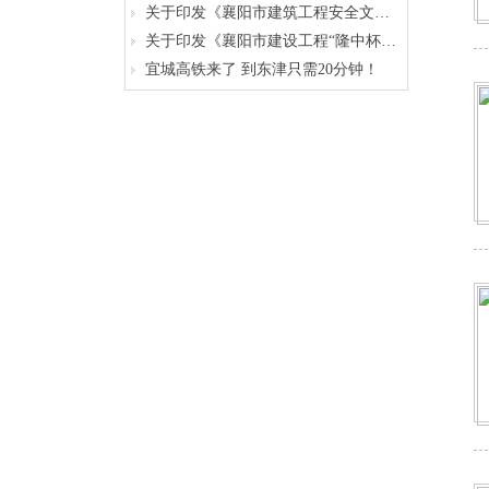
关于印发《襄阳市建筑工程安全文明施工现场（隆中杯）评审办法》的通知
关于印发《襄阳市建设工程“隆中杯”奖（市优质工程）评审办法》的通知
宜城高铁来了 到东津只需20分钟！